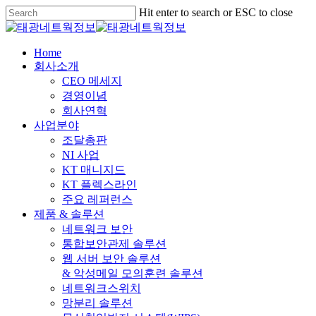
Skip
Hit enter to search or ESC to close
to
Close
main
Search
content
Menu
Home
회사소개
CEO 메세지
경영이념
회사연혁
사업분야
조달총판
NI 사업
KT 매니지드
KT 플렉스라인
주요 레퍼런스
제품 & 솔루션
네트워크 보안
통합보안관제 솔루션
웹 서버 보안 솔루션
& 악성메일 모의훈련 솔루션
네트워크스위치
망분리 솔루션