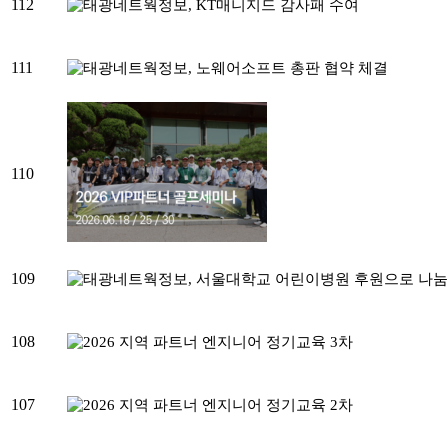
112
111
110
109
108
107