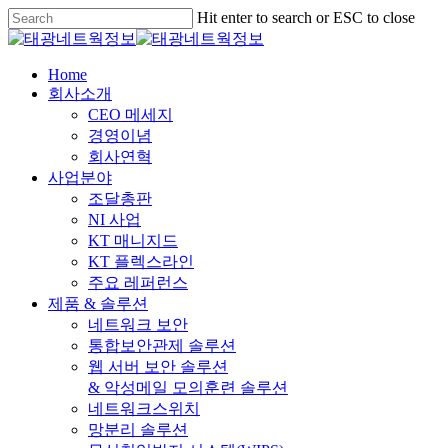
Skip
Hit enter to search or ESC to close
to
Close
main
Search
content
Menu
Home
회사소개
CEO 메세지
경영이념
회사연혁
사업분야
조달총판
NI 사업
KT 매니지드
KT 플렉스라인
주요 레퍼런스
제품 & 솔루션
네트워크 보안
통합보안관제 솔루션
웹 서버 보안 솔루션
& 악성메일 모의훈련 솔루션
네트워크스위치
망분리 솔루션