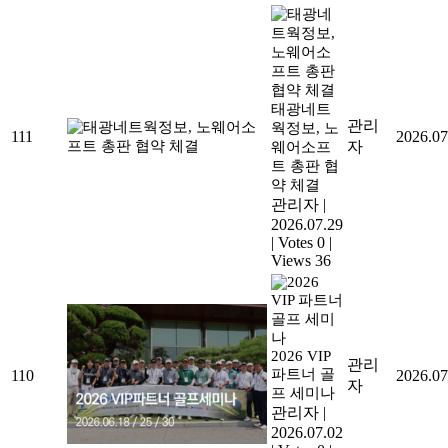
태광네트
관리
웍정보, 노
111
2026.07
자
웨어소프
트 총판 협
약 체결
관리자
|
2026.07.29
|
Votes 0
|
Views 36
2026 VIP
관리
파트너 골
110
2026.07
자
프 세미나
관리자
|
2026.07.02