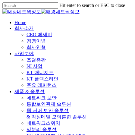
Skip
Hit enter to search or ESC to close
to
Close
main
Search
content
Menu
Home
회사소개
CEO 메세지
경영이념
회사연혁
사업분야
조달총판
NI 사업
KT 매니지드
KT 플렉스라인
주요 레퍼런스
제품 & 솔루션
네트워크 보안
통합보안관제 솔루션
웹 서버 보안 솔루션
& 악성메일 모의훈련 솔루션
네트워크스위치
망분리 솔루션