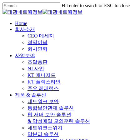
Skip
Hit enter to search or ESC to close
to
Close
main
Search
content
Menu
Home
회사소개
CEO 메세지
경영이념
회사연혁
사업분야
조달총판
NI 사업
KT 매니지드
KT 플렉스라인
주요 레퍼런스
제품 & 솔루션
네트워크 보안
통합보안관제 솔루션
웹 서버 보안 솔루션
& 악성메일 모의훈련 솔루션
네트워크스위치
망분리 솔루션