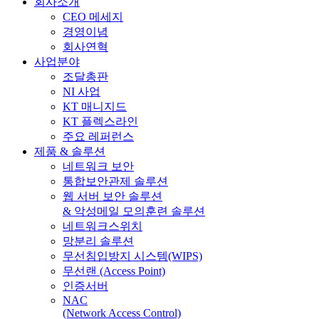
Menu
회사소개
CEO 메세지
경영이념
회사연혁
사업분야
조달총판
NI 사업
KT 매니지드
KT 플렉스라인
주요 레퍼런스
제품 & 솔루션
네트워크 보안
통합보안관제 솔루션
웹 서버 보안 솔루션
& 악성메일 모의훈련 솔루션
네트워크스위치
망분리 솔루션
무선침입방지 시스템(WIPS)
무선랜 (Access Point)
인증서버
NAC
(Network Access Control)