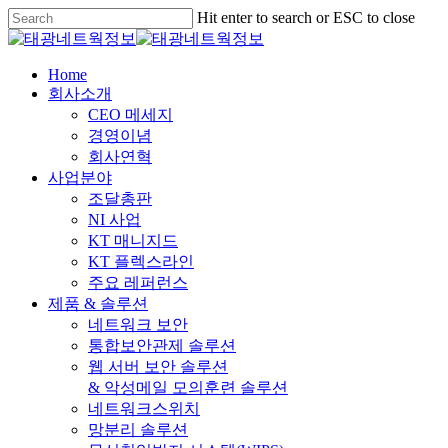
Skip
Hit enter to search or ESC to close
to
Close
main
Search
content
Menu
Home
회사소개
CEO 메세지
경영이념
회사연혁
사업분야
조달총판
NI 사업
KT 매니지드
KT 플렉스라인
주요 레퍼런스
제품 & 솔루션
네트워크 보안
통합보안관제 솔루션
웹 서버 보안 솔루션
& 악성메일 모의훈련 솔루션
네트워크스위치
망분리 솔루션