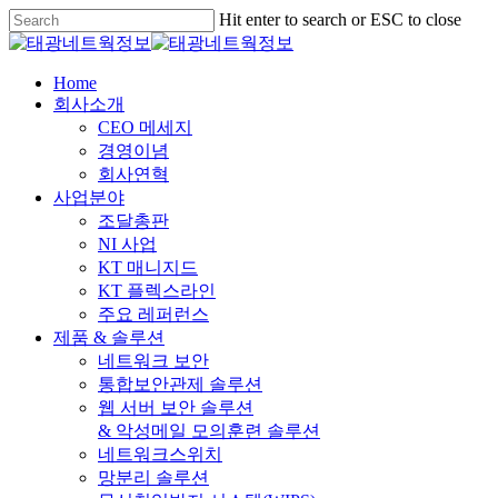
Skip
Hit enter to search or ESC to close
to
Close
main
Search
content
Menu
Home
회사소개
CEO 메세지
경영이념
회사연혁
사업분야
조달총판
NI 사업
KT 매니지드
KT 플렉스라인
주요 레퍼런스
제품 & 솔루션
네트워크 보안
통합보안관제 솔루션
웹 서버 보안 솔루션
& 악성메일 모의훈련 솔루션
네트워크스위치
망분리 솔루션