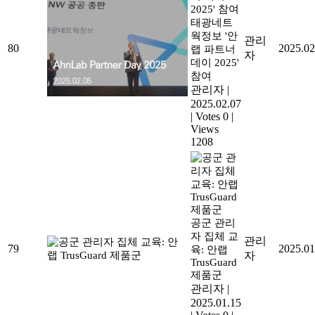
태광네트
웍정보 '안
관리
80
2025.02
랩 파트너
자
데이 2025'
참여
관리자
|
2025.02.07
|
Votes 0
|
Views
1208
공군 관리
자 집체 교
관리
79
2025.01
육: 안랩
자
TrusGuard
제품군
관리자
|
2025.01.15