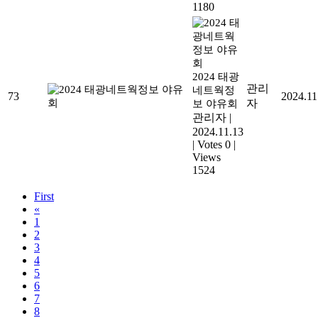
1180
2024 태광
관리
네트웍정
73
2024.11
자
보 야유회
관리자
|
2024.11.13
|
Votes 0
|
Views
1524
First
«
1
2
3
4
5
6
7
8