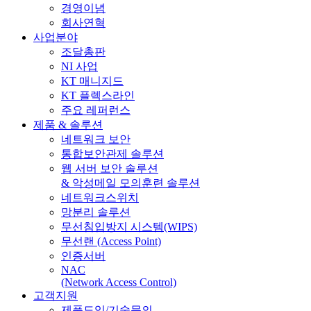
경영이념
회사연혁
사업분야
조달총판
NI 사업
KT 매니지드
KT 플렉스라인
주요 레퍼런스
제품 & 솔루션
네트워크 보안
통합보안관제 솔루션
웹 서버 보안 솔루션
& 악성메일 모의훈련 솔루션
네트워크스위치
망분리 솔루션
무선침입방지 시스템(WIPS)
무선랜 (Access Point)
인증서버
NAC
(Network Access Control)
고객지원
제품도입/기술문의