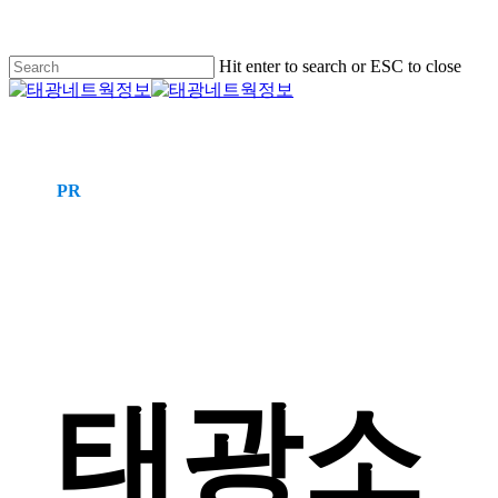
Skip
to
main
Hit enter to search or ESC to close
content
Close
Search
Menu
PR
태
광
소