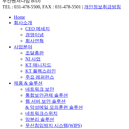
두산벤처다임 B/D)
TEL : 031-478-5500, FAX : 031-478-5501 |
개인정보취급방침
Close
Home
Menu
회사소개
CEO 메세지
경영이념
회사연혁
사업분야
조달총판
NI 사업
KT 매니지드
KT 플렉스라인
주요 레퍼런스
제품 & 솔루션
네트워크 보안
통합보안관제 솔루션
웹 서버 보안 솔루션
& 악성메일 모의훈련 솔루션
네트워크스위치
망분리 솔루션
무선침입방지 시스템(WIPS)