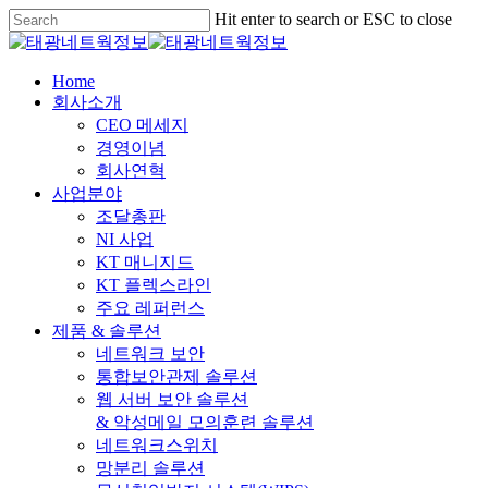
Skip
Hit enter to search or ESC to close
to
Close
main
Search
content
Menu
Home
회사소개
CEO 메세지
경영이념
회사연혁
사업분야
조달총판
NI 사업
KT 매니지드
KT 플렉스라인
주요 레퍼런스
제품 & 솔루션
네트워크 보안
통합보안관제 솔루션
웹 서버 보안 솔루션
& 악성메일 모의훈련 솔루션
네트워크스위치
망분리 솔루션