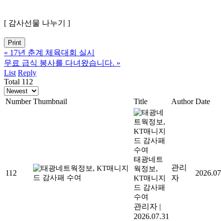
[ 감사선물 나누기 ]
Print
«
17년 춘계 체육대회 실시
무료 급식 봉사를 다녀왔습니다.
»
List
Reply
Total 112
Number
Thumbnail
Title
Author
Date
태광네트
관리
웍정보,
112
2026.07
자
KT매니지
드 감사패
수여
관리자
|
2026.07.31