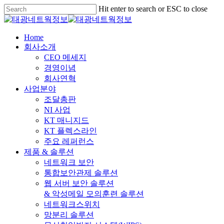
Skip
Hit enter to search or ESC to close
to
Close
main
Search
content
Menu
Home
회사소개
CEO 메세지
경영이념
회사연혁
사업분야
조달총판
NI 사업
KT 매니지드
KT 플렉스라인
주요 레퍼런스
제품 & 솔루션
네트워크 보안
통합보안관제 솔루션
웹 서버 보안 솔루션
& 악성메일 모의훈련 솔루션
네트워크스위치
망분리 솔루션