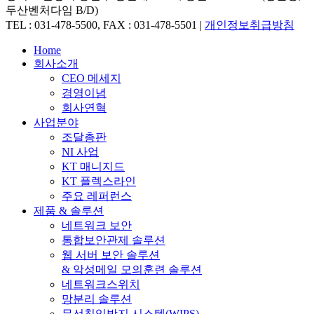
두산벤처다임 B/D)
TEL : 031-478-5500, FAX : 031-478-5501 |
개인정보취급방침
Close
Home
Menu
회사소개
CEO 메세지
경영이념
회사연혁
사업분야
조달총판
NI 사업
KT 매니지드
KT 플렉스라인
주요 레퍼런스
제품 & 솔루션
네트워크 보안
통합보안관제 솔루션
웹 서버 보안 솔루션
& 악성메일 모의훈련 솔루션
네트워크스위치
망분리 솔루션
무선침입방지 시스템(WIPS)