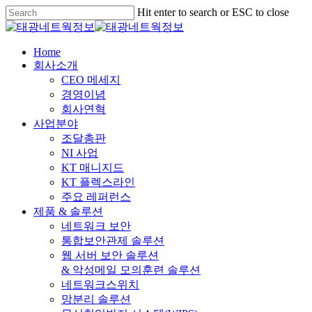
Skip
Hit enter to search or ESC to close
to
Close
main
Search
content
Menu
Home
회사소개
CEO 메세지
경영이념
회사연혁
사업분야
조달총판
NI 사업
KT 매니지드
KT 플렉스라인
주요 레퍼런스
제품 & 솔루션
네트워크 보안
통합보안관제 솔루션
웹 서버 보안 솔루션
& 악성메일 모의훈련 솔루션
네트워크스위치
망분리 솔루션