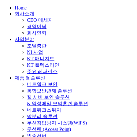
Close
Home
Menu
회사소개
CEO 메세지
경영이념
회사연혁
사업분야
조달총판
NI 사업
KT 매니지드
KT 플렉스라인
주요 레퍼런스
제품 & 솔루션
네트워크 보안
통합보안관제 솔루션
웹 서버 보안 솔루션
& 악성메일 모의훈련 솔루션
네트워크스위치
망분리 솔루션
무선침입방지 시스템(WIPS)
무선랜 (Access Point)
인증서버